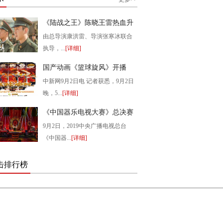
《陆战之王》陈晓王雷热血升
级
由总导演康洪雷、导演张寒冰联合
执导，...
[详细]
2019-09-03 16:26:17
国产动画《篮球旋风》开播
中新网9月2日电 记者获悉，9月2日
晚，5...
[详细]
2019-09-03 16:25:14
《中国器乐电视大赛》总决赛
盛大开播
9月2日，2019中央广播电视总台
《中国器...
[详细]
2019-09-03 16:24:10
击排行榜