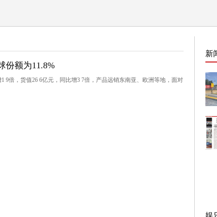
新
份额为11.8%
9倍，货值26 6亿元，同比增3 7倍，产品远销东南亚、欧洲等地，面对
娱